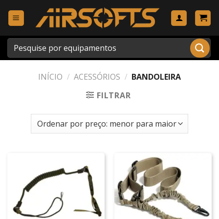
Skip
to
content
Pesquisar
por:
INÍCIO
/
ACESSÓRIOS
/
BANDOLEIRA
FILTRAR