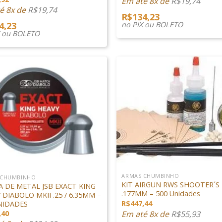
Em até 8x de
R$
19,74
é 8x de
R$
19,74
R$
134,23
4,23
no PIX ou BOLETO
X ou BOLETO
+
ARMAS CHUMBINHO
 CHUMBINHO
KIT AIRGUN RWS SHOOTER´S
A DE METAL JSB EXACT KING
.177MM – 500 Unidades
 DIABOLO MKII .25 / 6.35MM –
R$
447,44
NIDADES
Em até 8x de
R$
55,93
,40