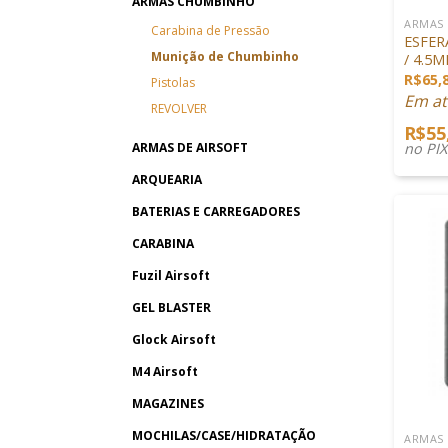
ARMAS CHUMBINHO
ARMAS
Carabina de Pressão
ESFER
Munição de Chumbinho
/ 4.5M
R$
65,
Pistolas
Em at
REVOLVER
R$
55
no PI
ARMAS DE AIRSOFT
ARQUEARIA
BATERIAS E CARREGADORES
CARABINA
Fuzil Airsoft
GEL BLASTER
Glock Airsoft
M4 Airsoft
+
MAGAZINES
MOCHILAS/CASE/HIDRATAÇÃO
ARMAS