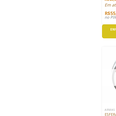
Em at
R$
55
no PI
EN
+
ARMAS
ESFER