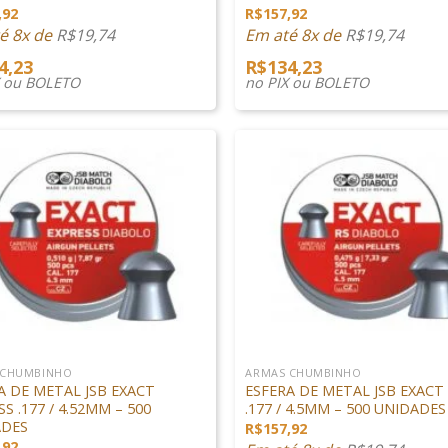
,92
R$
157,92
é 8x de
R$
19,74
Em até 8x de
R$
19,74
4,23
R$
134,23
X ou BOLETO
no PIX ou BOLETO
+
 CHUMBINHO
ARMAS CHUMBINHO
A DE METAL JSB EXACT
ESFERA DE METAL JSB EXACT
S .177 / 4.52MM – 500
.177 / 4.5MM – 500 UNIDADES
ADES
R$
157,92
,92