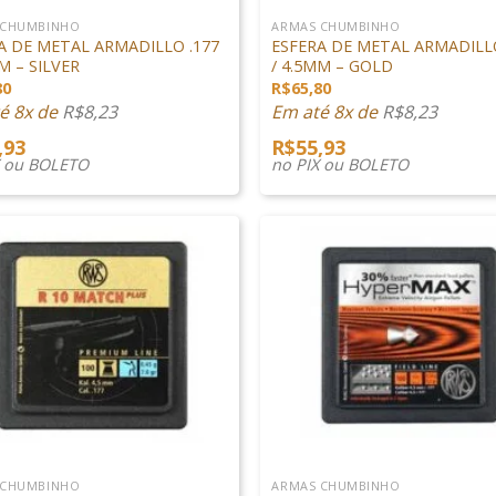
 CHUMBINHO
ARMAS CHUMBINHO
A DE METAL ARMADILLO .177
ESFERA DE METAL ARMADILLO
M – SILVER
/ 4.5MM – GOLD
80
R$
65,80
é 8x de
R$
8,23
Em até 8x de
R$
8,23
,93
R$
55,93
X ou BOLETO
no PIX ou BOLETO
+
 CHUMBINHO
ARMAS CHUMBINHO