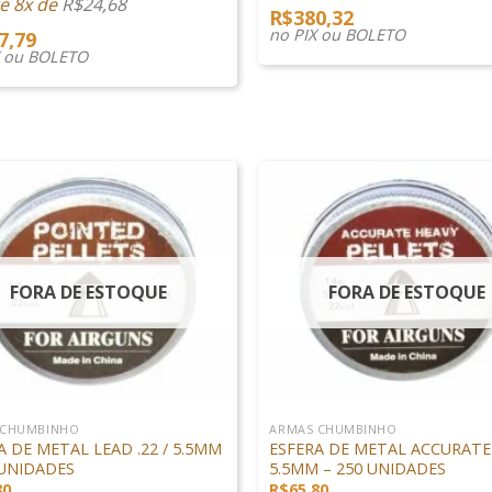
é 8x de
R$
24,68
R$
380,32
no PIX ou BOLETO
7,79
X ou BOLETO
FORA DE ESTOQUE
FORA DE ESTOQUE
+
 CHUMBINHO
ARMAS CHUMBINHO
A DE METAL LEAD .22 / 5.5MM
ESFERA DE METAL ACCURATE
 UNIDADES
5.5MM – 250 UNIDADES
80
R$
65,80