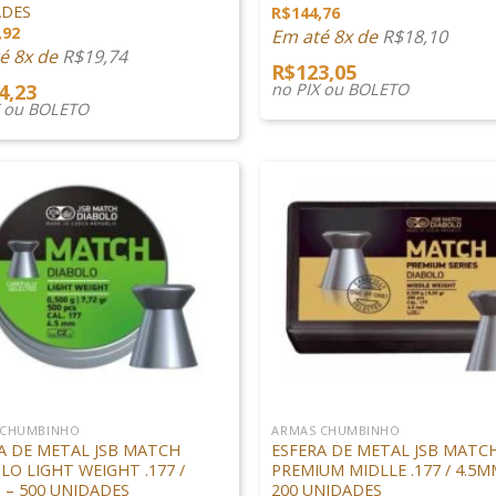
ADES
R$
144,76
,92
Em até 8x de
R$
18,10
é 8x de
R$
19,74
R$
123,05
4,23
no PIX ou BOLETO
X ou BOLETO
+
 CHUMBINHO
ARMAS CHUMBINHO
A DE METAL JSB MATCH
ESFERA DE METAL JSB MATC
LO LIGHT WEIGHT .177 /
PREMIUM MIDLLE .177 / 4.5M
 – 500 UNIDADES
200 UNIDADES