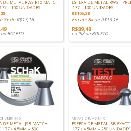
A DE METAL RWS R10 MATCH
ESFERA DE METAL RWS HYP
.177 – 100 UNIDADES
.177 – 100 UNIDADES
,28
R$
105,28
é 8x de
R$
13,16
Em até 8x de
R$
13,16
,49
R$
89,49
X ou BOLETO
no PIX ou BOLETO
+
 CHUMBINHO
ARMAS CHUMBINHO
A DE METAL JSB MATCH
ESFERA DE METAL JSB EXACT
.177 / 4.5MM – 500
.177 / 4.5MM – 250 UNIDADES