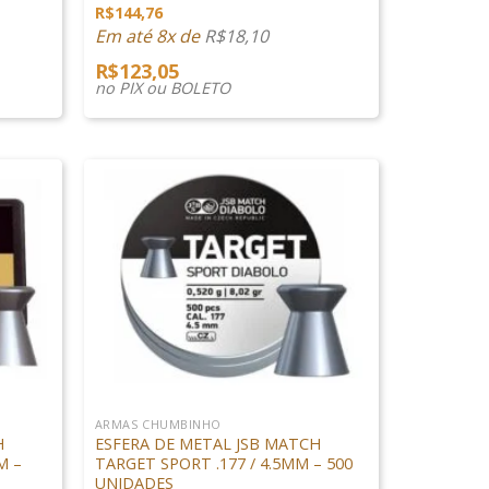
R$
144,76
Em até 8x de
R$
18,10
R$
123,05
no PIX ou BOLETO
+
ARMAS CHUMBINHO
H
ESFERA DE METAL JSB MATCH
M –
TARGET SPORT .177 / 4.5MM – 500
UNIDADES