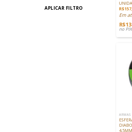
UNID
APLICAR FILTRO
R$
157
Em at
R$
13
no PI
+
ARMAS
ESFER
DIABO
4.5MM