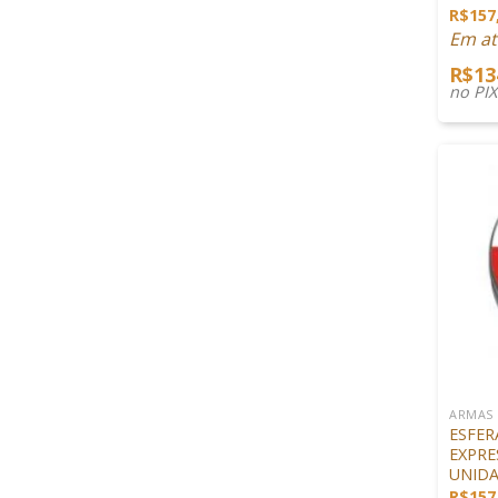
R$
157
Em at
R$
13
no PI
+
ARMAS
ESFER
EXPRES
UNID
R$
157