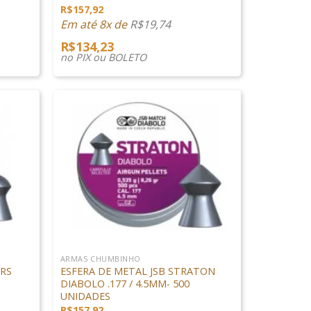
R$
157,92
Em até 8x de
R$
19,74
R$
134,23
no PIX ou BOLETO
+
ARMAS CHUMBINHO
 RS
ESFERA DE METAL JSB STRATON
DIABOLO .177 / 4.5MM- 500
UNIDADES
R$
157,92