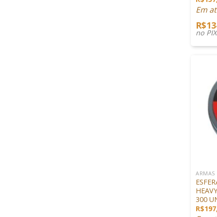
Em at
R$
13
no PI
+
ARMAS
ESFER
HEAVY
300 U
R$
197