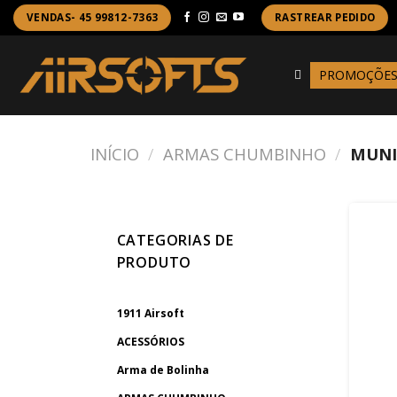
Skip
VENDAS- 45 99812-7363
RASTREAR PEDIDO
to
content
PROMOÇÕE
INÍCIO
/
ARMAS CHUMBINHO
/
MUNI
CATEGORIAS DE
PRODUTO
1911 Airsoft
ACESSÓRIOS
Arma de Bolinha
+