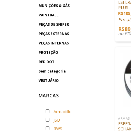
ESFER
MUNIÇÕES & GÁS
PLUS 
R$
105
PAINTBALL
Em at
PEÇAS DE SNIPER
R$
89
no PI
PEÇAS EXTERNAS
PEÇAS INTERNAS
PROTEÇÃO
RED DOT
Sem categoria
VESTUÁRIO
MARCAS
+
Armadillo
ARMAS
JSB
ESFER
RWS
SCHAK 