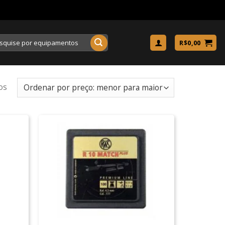
uisar
R$
0,00
os
+