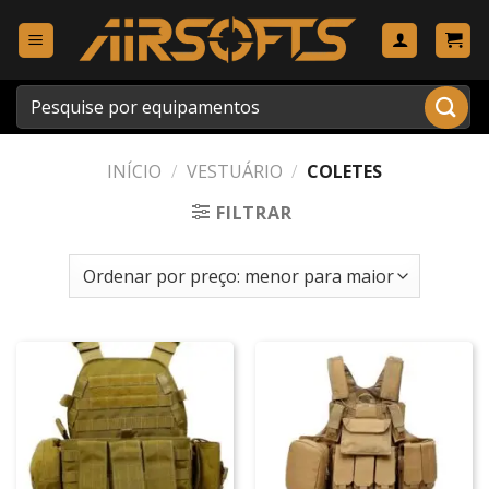
Skip
to
content
Pesquisar
por:
INÍCIO
/
VESTUÁRIO
/
COLETES
FILTRAR