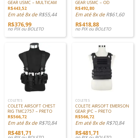
GEAR USMC – MULTICAM
GEAR USMC – OD
R$
443,52
R$
492,80
Em até 8x de
R$
55,44
Em até 8x de
R$
61,60
R$
376,99
R$
418,88
no PIX ou BOLETO
no PIX ou BOLETO
COLETES
COLETES
COLETE AIRSOFT CHEST
COLETE AIRSOFT EMERSON
RIG TMC2757 – PRETO
GEAR JPC – PRETO
R$
566,72
R$
566,72
Em até 8x de
R$
70,84
Em até 8x de
R$
70,84
R$
481,71
R$
481,71
no PIX ou BOLETO
no PIX ou BOLETO