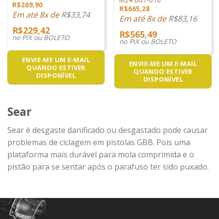
R$
269,90
R$
665,28
Em até 8x de
R$
33,74
Em até 8x de
R$
83,16
R$
229,42
R$
565,49
no PIX ou BOLETO
no PIX ou BOLETO
ENVIE-ME UM E-MAIL
ENVIE-ME UM E-MAIL
QUANDO ESTIVER
QUANDO ESTIVER
DISPONÍVEL
DISPONÍVEL
Sear
Sear é desgaste danificado ou desgastado pode causar
problemas de ciclagem em pistolas GBB. Pois uma
plataforma mais durável para mola comprimida e o
pistão para se sentar após o parafuso ter sido puxado.