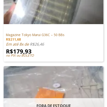
SEM CATEGORIA
Magazine Tokyo Marui G36C – 50 BBs
R$
211,68
Em até 8x de
R$
26,46
R$
179,93
no PIX ou BOLETO
FORA DE ESTOQUE