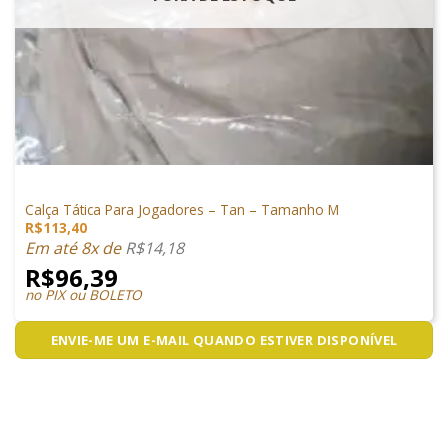
SEM CATEGORIA
Calça Tática Para Jogadores – Tan – Tamanho M
R$
113,40
Em até 8x de
R$
14,18
R$
96,39
no PIX ou BOLETO
ENVIE-ME UM E-MAIL QUANDO ESTIVER DISPONÍVEL