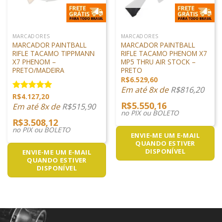
MARCADORES
MARCADORES
MARCADOR PAINTBALL
MARCADOR PAINTBALL
RIFLE TACAMO TIPPMANN
RIFLE TACAMO PHENOM X7
X7 PHENOM –
MP5 THRU AIR STOCK –
PRETO/MADEIRA
PRETO
R$
6.529,60
Em até 8x de
R$
816,20
R$
4.127,20
Avaliação
R$
5.550,16
5.00
de 5
Em até 8x de
R$
515,90
no PIX ou BOLETO
R$
3.508,12
no PIX ou BOLETO
ENVIE-ME UM E-MAIL
QUANDO ESTIVER
DISPONÍVEL
ENVIE-ME UM E-MAIL
QUANDO ESTIVER
DISPONÍVEL