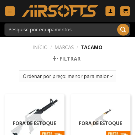
Skip
to
content
Pesquisar
por:
INÍCIO
/
MARCAS
/
TACAMO
FILTRAR
FORA DE ESTOQUE
FORA DE ESTOQUE