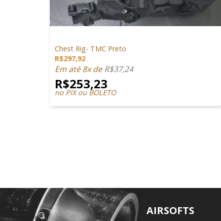
+
SEM CATEGORIA
Chest Rig- TMC Preto
R$
297,92
Em até 8x de
R$
37,24
R$
253,23
no PIX ou BOLETO
AIRSOFTS