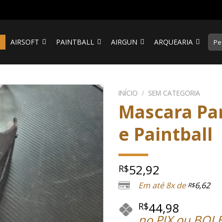
Pesq
S
AIRSOFT
PAINTBALL
AIRGUN
ARQUEARIA
por:
INÍCIO
/
SEM CATEGORIA
Mascara Par
e Paintball
52,92
R$
Em até 8x de
6,62
R$
44,98
R$
no PIX ou BOL