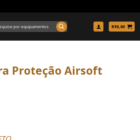
uisar
R$
0,00
a Proteção Airsoft
ETO