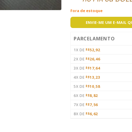
Fora de estoque
ENVIE-ME UM E-MAIL 
PARCELAMENTO
1X DE
52,92
R$
2X DE
26,46
R$
3X DE
17,64
R$
4X DE
13,23
R$
5X DE
10,58
R$
6X DE
8,82
R$
7X DE
7,56
R$
8X DE
6,62
R$