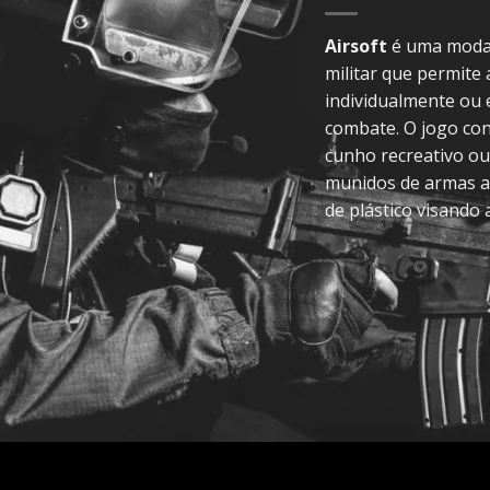
Airsoft
é uma modal
militar que permite
individualmente ou
combate. O jogo con
cunho recreativo ou
munidos de armas a
de plástico visando 