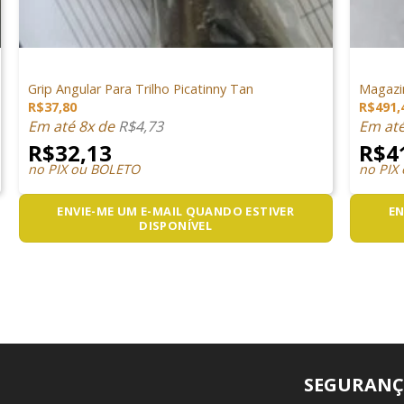
+
+
SEM CATEGORIA
SEM CAT
Grip Angular Para Trilho Picatinny Tan
Magazi
R$
37,80
R$
491,
Em até 8x de
R$
4,73
Em at
R$
32,13
R$
4
no PIX ou BOLETO
no PIX
ENVIE-ME UM E-MAIL QUANDO ESTIVER
EN
DISPONÍVEL
SEGURANÇ