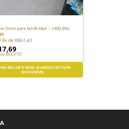
EGORIA
ne Drum para M249 A&K – 2400 BBs
40
é 8x de
R$
61,43
17,69
 ou BOLETO
VIE-ME UM E-MAIL QUANDO ESTIVER
DISPONÍVEL
A