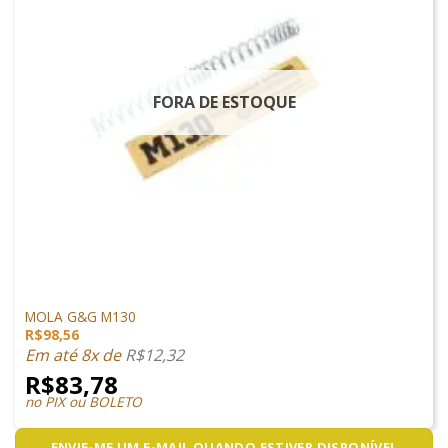
FORA DE ESTOQUE
PEÇAS INTERNAS
MOLA G&G M130
R$
98,56
Em até 8x de
R$
12,32
R$
83,78
no PIX ou BOLETO
ENVIE-ME UM E-MAIL QUANDO ESTIVER DISPONÍVEL