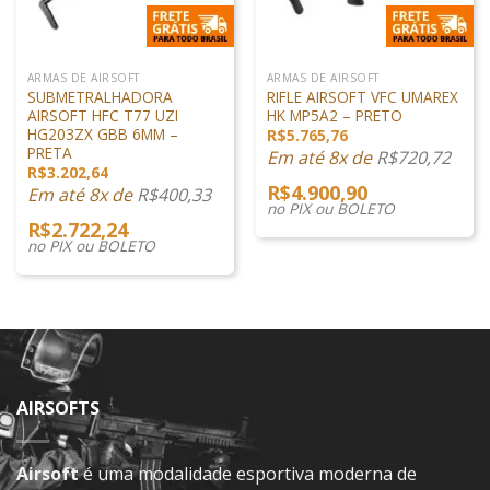
ARMAS DE AIRSOFT
ARMAS DE AIRSOFT
SUBMETRALHADORA
RIFLE AIRSOFT VFC UMAREX
AIRSOFT HFC T77 UZI
HK MP5A2 – PRETO
HG203ZX GBB 6MM –
R$
5.765,76
PRETA
Em até 8x de
R$
720,72
R$
3.202,64
R$
4.900,90
Em até 8x de
R$
400,33
no PIX ou BOLETO
R$
2.722,24
no PIX ou BOLETO
AIRSOFTS
Airsoft
é uma modalidade esportiva moderna de