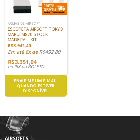
ARMAS DE AIRSOFT
ESCOPETA AIRSOFT TOKYO
MARUI M870 STOCK
MADEIRA – KIT
R$
3.942,40
Em até 8x de
R$
492,80
R$
3.351,04
no PIX ou BOLETO
ENVIE-ME UM E-MAIL
QUANDO ESTIVER
DISPONÍVEL
AIRSOFTS