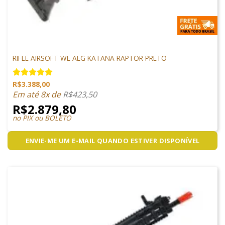
ARMAS DE AIRSOFT
RIFLE AIRSOFT WE AEG KATANA RAPTOR PRETO
R$
3.388,00
Avaliação
5.00
de 5
Em até 8x de
R$
423,50
R$
2.879,80
no PIX ou BOLETO
ENVIE-ME UM E-MAIL QUANDO ESTIVER DISPONÍVEL