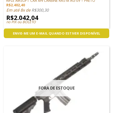
RIFLE AIRSOFT CAA M4 CARBINE RAS-M AG-09 – PRETO
R$
2.402,40
Em até 8x de
R$
300,30
R$
2.042,04
no PIX ou BOLETO
ENVIE-ME UM E-MAIL QUANDO ESTIVER DISPONÍVEL
FORA DE ESTOQUE