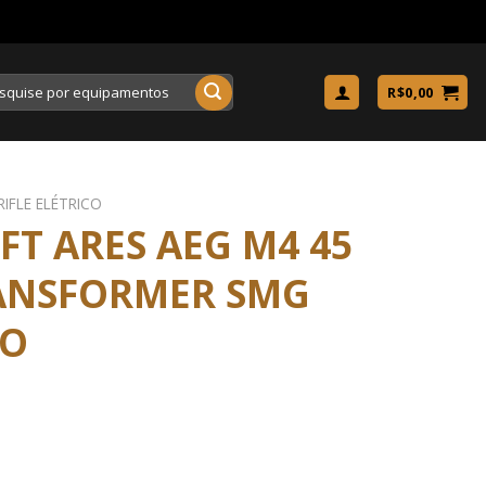
uisar
R$
0,00
RIFLE ELÉTRICO
OFT ARES AEG M4 45
RANSFORMER SMG
TO