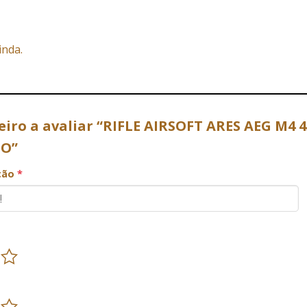
inda.
meiro a avaliar “RIFLE AIRSOFT ARES AEG M
TO”
ação
*