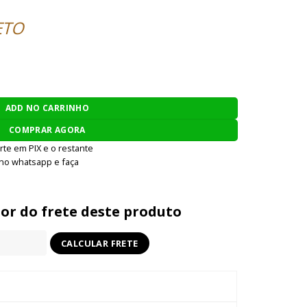
ETO
 45 X-CLASS TRANSFORMER SMG 6MM - PRETO quantidade
ADD NO CARRINHO
COMPRAR AGORA
rte em PIX e o restante
 no whatsapp e faça
lor do frete deste produto