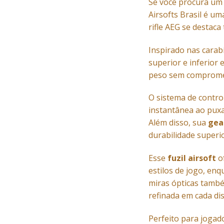
Se você procura u
Airsofts Brasil é um
rifle AEG se destac
Inspirado nas carab
superior e inferior
peso sem compromete
O sistema de contro
instantânea ao puxa
Além disso, sua
gea
durabilidade superi
Esse
fuzil airsoft
of
estilos de jogo, enq
miras ópticas també
refinada em cada di
Perfeito para jogad