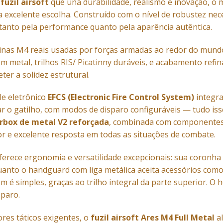
m
fuzil airsoft
que una durabilidade, realismo e inovação, o 
a excelente escolha. Construído com o nível de robustez nec
a tanto pela performance quanto pela aparência autêntica.
inas M4 reais usadas por forças armadas ao redor do mund
 em metal, trilhos RIS/ Picatinny duráveis, e acabamento ref
r a solidez estrutural.
le eletrônico
EFCS (Electronic Fire Control System)
integra
r o gatilho, com modos de disparo configuráveis — tudo isso
rbox de metal V2 reforçada
, combinada com componentes i
or e excelente resposta em todas as situações de combate.
erece ergonomia e versatilidade excepcionais: sua coronha t
uanto o handguard com liga metálica aceita acessórios como 
m é simples, graças ao trilho integral da parte superior. O
sparo.
ores táticos exigentes, o
fuzil airsoft Ares M4 Full Metal
al