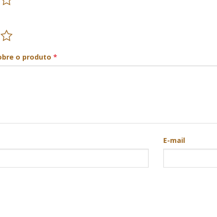
obre o produto
*
E-mail