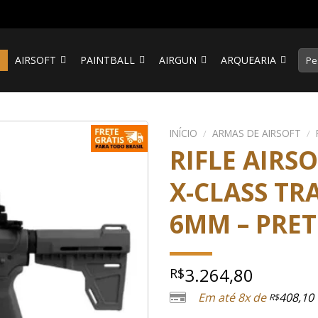
Pesq
S
AIRSOFT
PAINTBALL
AIRGUN
ARQUEARIA
por:
INÍCIO
/
ARMAS DE AIRSOFT
/
RIFLE AIRS
X-CLASS T
6MM – PRE
3.264,80
R$
Em até 8x de
408,10
R$