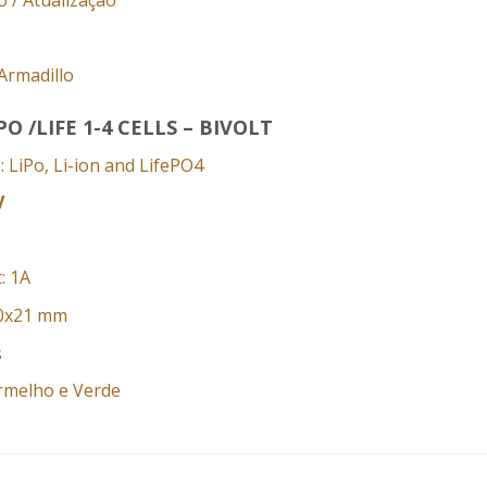
Armadillo
 /LIFE 1-4 CELLS – BIVOLT
: LiPo, Li-ion and LifePO4
V
: 1A
60x21 mm
s
ermelho e Verde