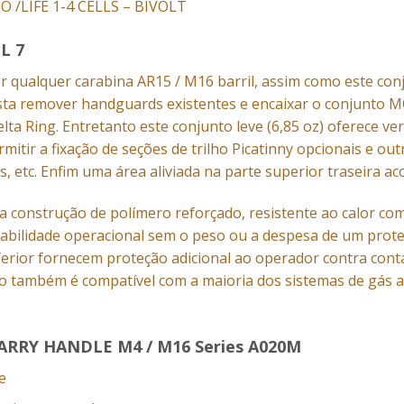
 /LIFE 1-4 CELLS – BIVOLT
L 7
r qualquer carabina AR15 / M16 barril, assim como este co
basta remover handguards existentes e encaixar o conjunto 
ta Ring. Entretanto este conjunto leve (6,85 oz) oferece ver
rmitir a fixação de seções de trilho Picatinny opcionais e o
ras, etc. Enfim uma área aliviada na parte superior traseira 
 construção de polímero reforçado, resistente ao calor com
rabilidade operacional sem o peso ou a despesa de um prote
inferior fornecem proteção adicional ao operador contra con
o também é compatível com a maioria dos sistemas de gás ac
ARRY HANDLE M4 / M16 Series A020M
e