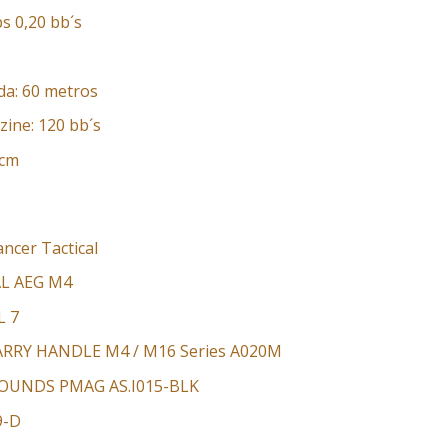
ps 0,20 bb´s
da: 60 metros
ine: 120 bb´s
8cm
ancer Tactical
L AEG M4
L 7
ARRY HANDLE M4 / M16 Series A020M
OUNDS PMAG AS.I015-BLK
9-D