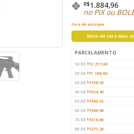
1.884,96
R$
no PIX ou BOL
Fora de estoque
ENVIE-ME UM E-MAIL 
PARCELAMENTO
1X DE
2.217,60
R$
2X DE
1.108,80
R$
3X DE
739,20
R$
4X DE
554,40
R$
5X DE
443,52
R$
6X DE
369,60
R$
7X DE
316,80
R$
8X DE
277,20
R$