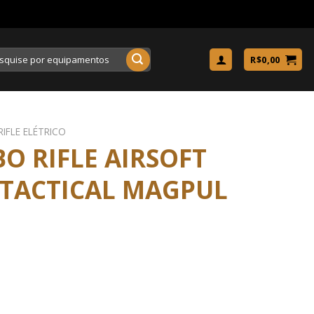
uisar
R$
0,00
RIFLE ELÉTRICO
O RIFLE AIRSOFT
 TACTICAL MAGPUL