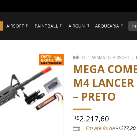
Pesq
S
AIRSOFT
PAINTBALL
AIRGUN
ARQUEARIA
por:
INÍCIO
/
ARMAS DE AIRSOFT
/
MEGA COMB
M4 LANCER
– PRETO
2.217,60
R$
Em até 8x de
277,20
R$