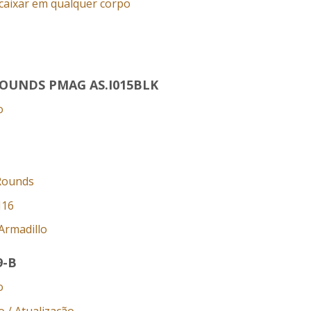
caixar em qualquer corpo
ROUNDS PMAG AS.I015BLK
o
 Rounds
M16
Armadillo
9-B
o
 / Atualização