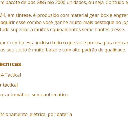
 um pacote de bbs G&G bio 2000 unidades, ou seja. Contudo
4, em síntese, é produzido com material gear box e engren
adquirir esse combo você ganhe muito mais destaque ao jog
itude superior a muitos equipamentos semelhantes a esse.
uper combo está incluso tudo o que você precisa para entra
ios seu custo é muito baixo e com alto padrão de qualidade.
écnicas
4 Tactical
 tactical
ro: automático, semi-automático
ncionamento: elétrica, por bateria