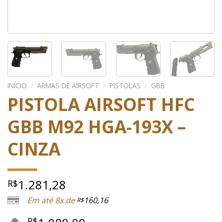
INÍCIO
/
ARMAS DE AIRSOFT
/
PISTOLAS
/
GBB
PISTOLA AIRSOFT HFC
GBB M92 HGA-193X –
CINZA
1.281,28
R$
Em até 8x de
160,16
R$
R$