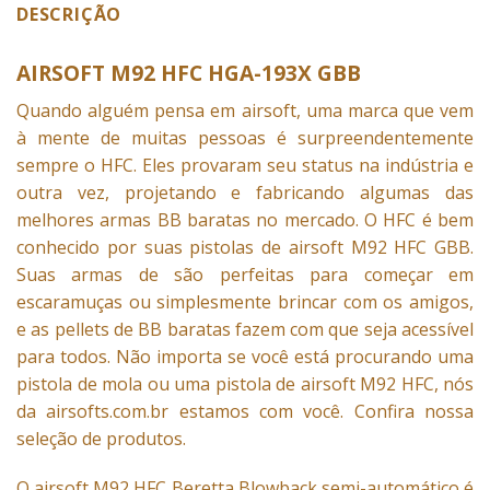
DESCRIÇÃO
AIRSOFT M92 HFC HGA-193X GBB
Quando alguém pensa em
airsoft
, uma marca que vem
à mente de muitas pessoas é surpreendentemente
sempre o HFC. Eles provaram seu status na indústria e
outra vez, projetando e fabricando algumas das
melhores armas BB baratas no mercado. O HFC é bem
conhecido por suas pistolas de airsoft M92 HFC GBB.
Suas armas de são perfeitas para começar em
escaramuças ou simplesmente brincar com os amigos,
e as pellets de BB baratas fazem com que seja acessível
para todos. Não importa se você está procurando uma
pistola de mola ou uma pistola de airsoft M92 HFC, nós
da airsofts.com.br estamos com você. Confira nossa
seleção de produtos.
O airsoft M92 HFC Beretta Blowback semi-automático é