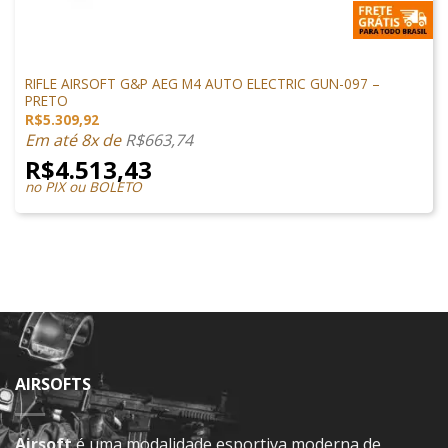
M4 AIRSOFT
RIFLE AIRSOFT G&P AEG M4 AUTO ELECTRIC GUN-097 –
PRETO
R$
5.309,92
Em até 8x de
R$
663,74
R$
4.513,43
no PIX ou BOLETO
AIRSOFTS
Airsoft
é uma modalidade esportiva moderna de