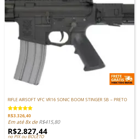
M4 AIRSOFT
RIFLE AIRSOFT VFC VR16 SONIC BOOM STINGER SB – PRETO
R$
3.326,40
Avaliação
5.00
de 5
Em até 8x de
R$
415,80
R$
2.827,44
no PIX ou BOLETO