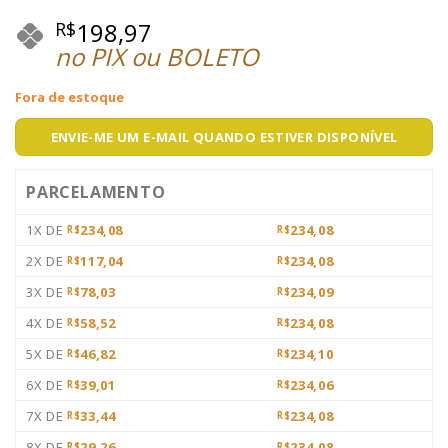
198,97
R$
no PIX ou BOLETO
Fora de estoque
ENVIE-ME UM E-MAIL QUANDO ESTIVER DISPONÍVEL
PARCELAMENTO
1X DE
234,08
234,08
R$
R$
2X DE
117,04
234,08
R$
R$
3X DE
78,03
234,09
R$
R$
4X DE
58,52
234,08
R$
R$
5X DE
46,82
234,10
R$
R$
6X DE
39,01
234,06
R$
R$
7X DE
33,44
234,08
R$
R$
8X DE
29,26
234,08
R$
R$