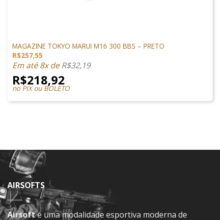
MAGAZINES
MAGAZINE TOKYO MARUI M16 300 BBS – PRETO
R$
257,55
Em até 8x de
R$
32,19
R$
218,92
no PIX ou BOLETO
AIRSOFTS
Airsoft
é uma modalidade esportiva moderna de