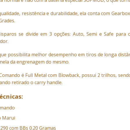
a normal e não com a bateria especial SOPMOD, o que torn
alidade, resistência e durabilidade, ela conta com Gearbo
Grades.
disparos se divide em 3 opções: Auto, Semi e Safe para o
dor.
ue possibilita melhor desempenho em tiros de longa distân
janela da engrenagem do mesmo.
mando é Full Metal com Blowback, possui 2 trilhos, sendo 
ando retirado o carry handle.
écnicas:
omando
o Marui
 ) 290 com BBs 0.20 Gramas