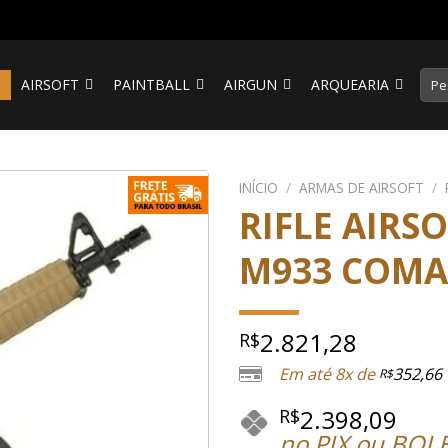
Pesq
S
AIRSOFT
PAINTBALL
AIRGUN
ARQUEARIA
por:
INÍCIO
/
ARMAS DE AIRSOFT
/
RIFLE AIRS
M933 COMA
2.821,28
R$
Em até 8x de
352,66
R$
2.398,09
R$
no PIX ou BOL