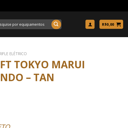
uisar
R$
0,00
RIFLE ELÉTRICO
OFT TOKYO MARUI
NDO – TAN
ETO