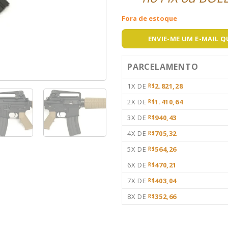
Fora de estoque
ENVIE-ME UM E-MAIL 
PARCELAMENTO
1X DE
2.821,28
R$
2X DE
1.410,64
R$
3X DE
940,43
R$
4X DE
705,32
R$
5X DE
564,26
R$
6X DE
470,21
R$
7X DE
403,04
R$
8X DE
352,66
R$