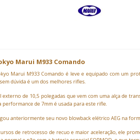
 Tokyo Marui M933 Comando
yo Marui M933 Comando é leve e ​​equipado com um prote
 sem dúvida é um dos melhores rifles.
il externo de 10,5 polegadas que vem com uma alça de trans
 performance de 7mm é usada para este rifle.
lgou anteriormente seu novo blowback elétrico AEG na for
rsos de retrocesso de recuo e maior aceleração, ele pr