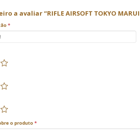
meiro a avaliar “RIFLE AIRSOFT TOKYO MAR
ação
*
obre o produto
*