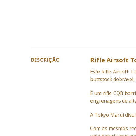
Rifle Airsoft
DESCRIÇÃO
Este Rifle
Airsoft
Tok
buttstock dobrável,
É um rifle CQB barr
engrenagens de alta
A Tokyo Marui divu
Com os mesmos recu