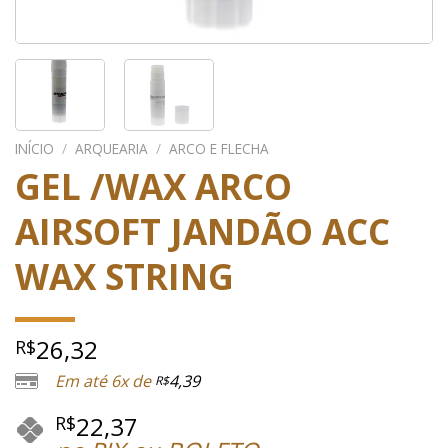
INÍCIO
/
ARQUEARIA
/
ARCO E FLECHA
GEL /WAX ARCO
AIRSOFT JANDÃO ACC
WAX STRING
26,32
R$
Em até 6x de
4,39
R$
22,37
R$