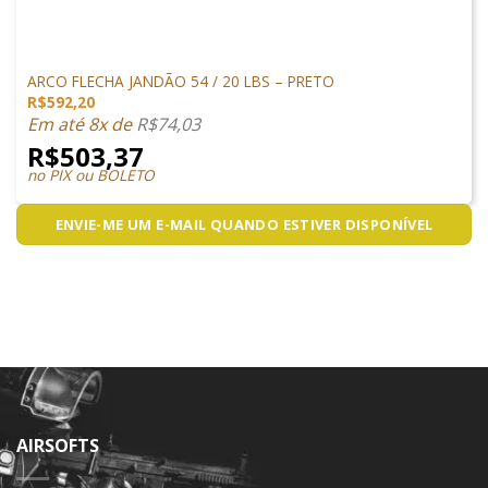
ARCO E FLECHA
ARCO FLECHA JANDÃO 54 / 20 LBS – PRETO
R$
592,20
Em até 8x de
R$
74,03
R$
503,37
no PIX ou BOLETO
ENVIE-ME UM E-MAIL QUANDO ESTIVER DISPONÍVEL
AIRSOFTS