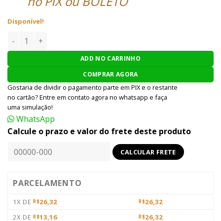
no PIX ou BOLETO
Disponível!
GEL /WAX ARCO AIRSOFT JANDÃO ACC WAX STRING quantid
ADD NO CARRINHO
COMPRAR AGORA
Gostaria de dividir o pagamento parte em PIX e o restante
no cartão? Entre em contato agora no whatsapp e faça
uma simulação!
WhatsApp
Calcule o prazo e valor do frete deste produto
PARCELAMENTO
1X DE
26,32
26,32
R$
R$
2X DE
13,16
26,32
R$
R$