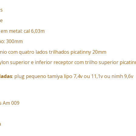
bs
ue
 em metal: cal 6,03m
no: 300mm
io com quatro lados trilhados picatinny 20mm
ylon superior e inferior receptor com trilho superior picatin
dadas
: plug pequeno tamiya lipo 7,4v ou 11,1v ou nimh 9,6v
s Am 009
a