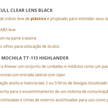
KULL CLEAR LENS BLACK
 de
crânio
leve
de
plástico
é projetado para
intimidar
seus o
o ABS leve
em na parte traseira
s olhos para colocação de óculos.
L MOCHILA TT-113 HIGHLANDER
ara Anexar um conjunto de unidades e módulos como um pa
ontal com entrada lateral com zíper
ação aceita a maioria das 2 ou 3 litros de bexigas (localizad
porta para o encaminhamento de um sistema de comunicaç
colchoadas e cintas de esterno acolchoadas para uso como p