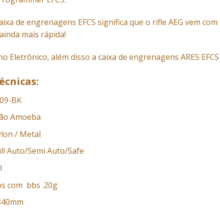
aixa de engrenagens EFCS significa que o rifle AEG vem com 
ainda mais rápida!
ho Eletrônico, além disso a caixa de engrenagens ARES EFCS 
écnicas:
009-BK
isão Amoeba
ylon / Metal
ll Auto/Semi Auto/Safe
l
fps com bbs .20g
 840mm