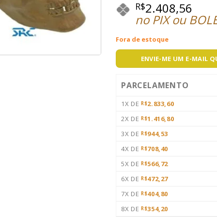
2.408,56
R$
no PIX ou BOL
Fora de estoque
ENVIE-ME UM E-MAIL 
PARCELAMENTO
1X DE
2.833,60
R$
2X DE
1.416,80
R$
3X DE
944,53
R$
4X DE
708,40
R$
5X DE
566,72
R$
6X DE
472,27
R$
7X DE
404,80
R$
8X DE
354,20
R$