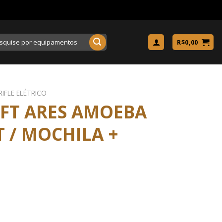
uisar
R$
0,00
RIFLE ELÉTRICO
OFT ARES AMOEBA
T / MOCHILA +