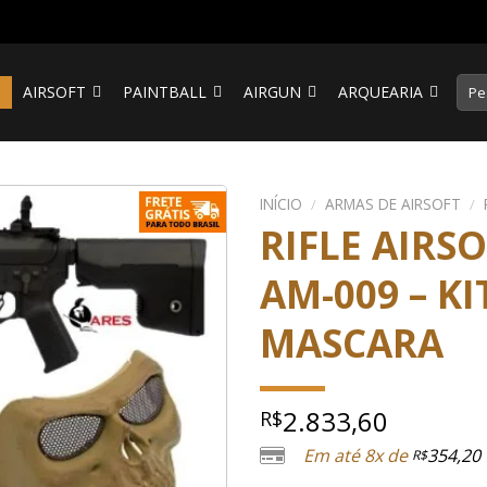
Pesq
S
AIRSOFT
PAINTBALL
AIRGUN
ARQUEARIA
por:
INÍCIO
/
ARMAS DE AIRSOFT
/
RIFLE AIRS
AM-009 – KI
MASCARA
2.833,60
R$
Em até 8x de
354,20
R$