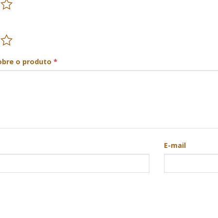
obre o produto
*
E-mail