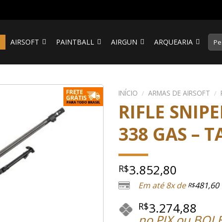
Pesq
S
AIRSOFT
PAINTBALL
AIRGUN
ARQUEARIA
por:
INÍCIO
/
ARMAS DE AIRSOFT
/
RIFLE SNIP
338 GAS – T
3.852,80
R$
Em até 8x de
481,60
R$
3.274,88
R$
no PIX ou BOL