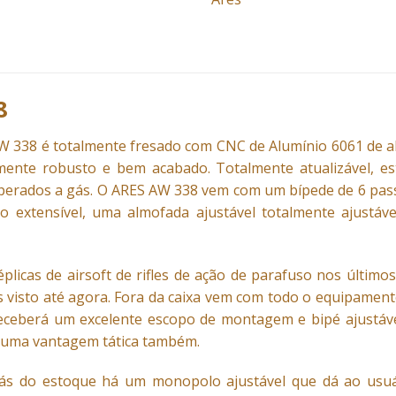
8
AW 338 é totalmente fresado com CNC de Alumínio 6061 de 
ente robusto e bem acabado. Totalmente atualizável, este
perados a gás. O ARES AW 338 vem com um bípede de 6 passos
o extensível, uma almofada ajustável totalmente ajust
éplicas de airsoft
de rifles de ação de parafuso nos últim
visto até agora. Fora da caixa vem com todo o equipament
eceberá um excelente escopo de montagem e bipé ajustáve
r uma vantagem tática também.
rás do estoque há um monopolo ajustável que dá ao usu