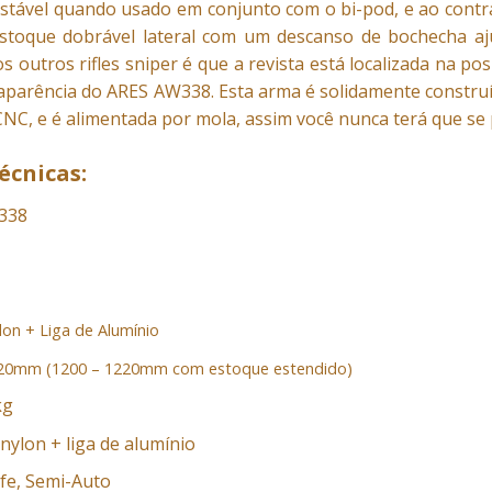
estável quando usado em conjunto com o bi-pod, e ao contrá
oque dobrável lateral com um descanso de bochecha ajust
dos outros
rifles sniper
é que a revista está localizada na po
 aparência do ARES AW338. Esta arma é solidamente construí
 CNC, e é alimentada por mola, assim você nunca terá que se
écnicas:
338
lon + Liga de Alumínio
20mm (1200 – 1220mm com estoque estendido)
kg
 nylon + liga de alumínio
fe, Semi-Auto