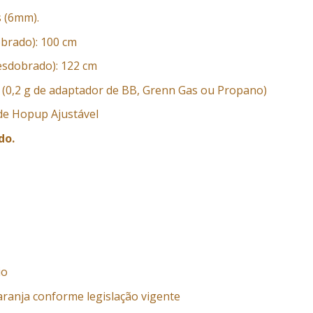
 (6mm).
brado): 100 cm
sdobrado): 122 cm
S (0,2 g de adaptador de BB, Grenn Gas ou Propano)
de Hopup Ajustável
do.
io
aranja conforme legislação vigente