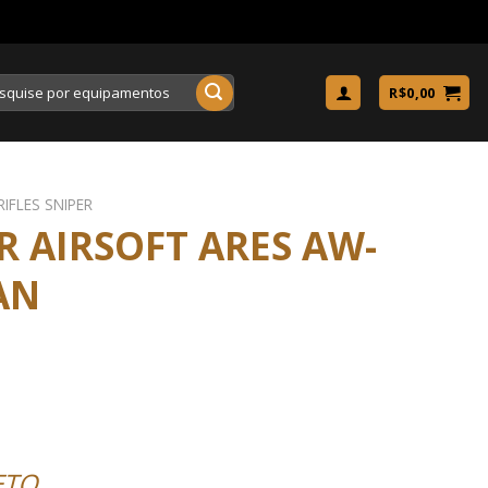
uisar
R$
0,00
RIFLES SNIPER
ER AIRSOFT ARES AW-
AN
ETO