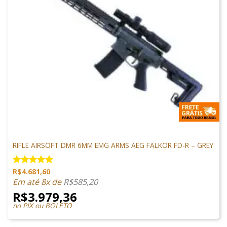
M4 AIRSOFT
RIFLE AIRSOFT DMR 6MM EMG ARMS AEG FALKOR FD-R – GREY
R$
4.681,60
Avaliação
5.00
de 5
Em até 8x de
R$
585,20
R$
3.979,36
no PIX ou BOLETO