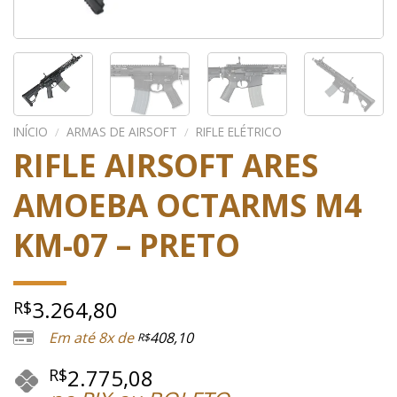
INÍCIO
/
ARMAS DE AIRSOFT
/
RIFLE ELÉTRICO
RIFLE AIRSOFT ARES
AMOEBA OCTARMS M4
KM-07 – PRETO
3.264,80
R$
Em até 8x de
408,10
R$
2.775,08
R$