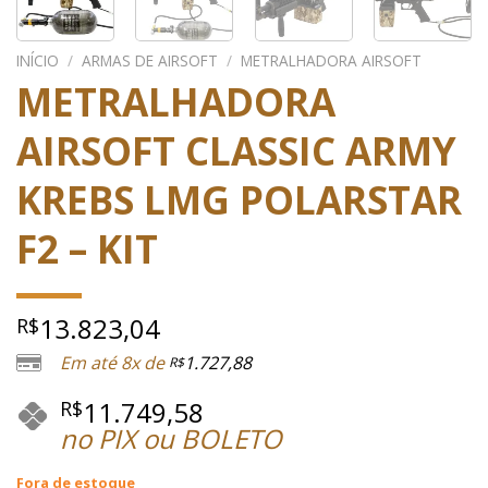
INÍCIO
/
ARMAS DE AIRSOFT
/
METRALHADORA AIRSOFT
METRALHADORA
AIRSOFT CLASSIC ARMY
KREBS LMG POLARSTAR
F2 – KIT
13.823,04
R$
Em até 8x de
1.727,88
R$
11.749,58
R$
no PIX ou BOLETO
Fora de estoque