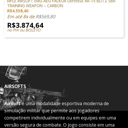
RIFLE AIRSOFT EMG AEG FALKOR DEFENSE AR-15 BLITZ SBR
TRAINING WEAPON – CARBON
R$
4.558,40
Em até 8x de
R$
569,80
R$
3.874,64
no PIX ou BOLETO
AIRSOFTS
Airsoft
é uma modalidade esportiva moderna de
simulação militar que permite aos jogadores
competirem individualmente ou em equipes em uma
versão segura de combate. O jogo consiste em uma