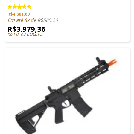
R$
4.681,60
Avaliação
5.00
de 5
Em até 8x de
R$
585,20
R$
3.979,36
no PIX ou BOLETO