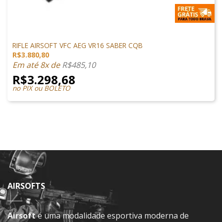
M4 AIRSOFT
RIFLE AIRSOFT VFC AEG VR16 SABER CQB
R$
3.880,80
Em até 8x de
R$
485,10
R$
3.298,68
no PIX ou BOLETO
AIRSOFTS
Airsoft
é uma modalidade esportiva moderna de