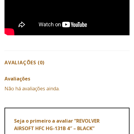
AVALIAÇÕES (0)
Avaliações
Não há avaliações ainda.
Seja o primeiro a avaliar “REVOLVER
AIRSOFT HFC HG-131B 4″ – BLACK”