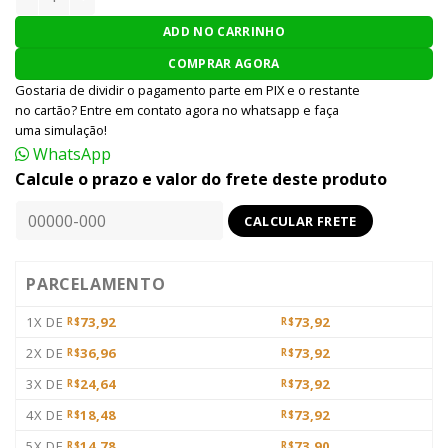
ADD NO CARRINHO
COMPRAR AGORA
Gostaria de dividir o pagamento parte em PIX e o restante
no cartão? Entre em contato agora no whatsapp e faça
uma simulação!
WhatsApp
Calcule o prazo e valor do frete deste produto
PARCELAMENTO
1X DE
73,92
73,92
R$
R$
2X DE
36,96
73,92
R$
R$
3X DE
24,64
73,92
R$
R$
4X DE
18,48
73,92
R$
R$
5X DE
14,78
73,90
R$
R$