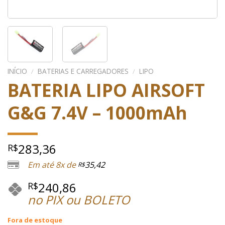
INÍCIO
/
BATERIAS E CARREGADORES
/
LIPO
BATERIA LIPO AIRSOFT
G&G 7.4V – 1000mAh
283,36
R$
Em até 8x de
35,42
R$
240,86
R$
no PIX ou BOLETO
Fora de estoque