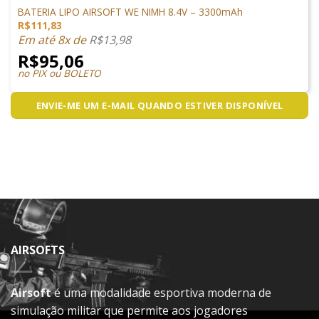
BATERIA LIPO AIRSOFT WE NIMH 8.4V – 3300mAh
R$
111,83
Em até 8x de
R$
13,98
R$
95,06
no PIX ou BOLETO
ENVIE-ME UM E-MAIL QUANDO ESTIVER DISPONÍVEL
AIRSOFTS
Airsoft
é uma modalidade esportiva moderna de
simulação militar que permite aos jogadores