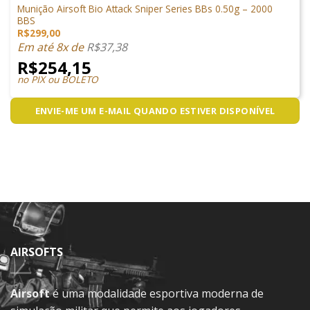
Munição Airsoft Bio Attack Sniper Series BBs 0.50g – 2000
BBS
R$
299,00
Em até 8x de
R$
37,38
R$
254,15
no PIX ou BOLETO
ENVIE-ME UM E-MAIL QUANDO ESTIVER DISPONÍVEL
AIRSOFTS
Airsoft
é uma modalidade esportiva moderna de