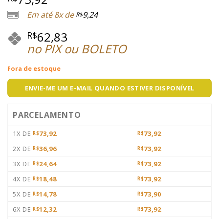
Em até 8x de
9,24
R$
62,83
R$
no PIX ou BOLETO
Fora de estoque
ENVIE-ME UM E-MAIL QUANDO ESTIVER DISPONÍVEL
PARCELAMENTO
1X DE
73,92
73,92
R$
R$
2X DE
36,96
73,92
R$
R$
3X DE
24,64
73,92
R$
R$
4X DE
18,48
73,92
R$
R$
5X DE
14,78
73,90
R$
R$
6X DE
12,32
73,92
R$
R$