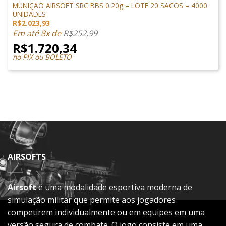
MUNIÇÃO AIRSOFT SRC BBS 0.20g – LOTE 20 SACOS – 4000
UNIDADES
R$
2.023,93
Em até 8x de
R$
252,99
R$
1.720,34
no PIX ou BOLETO
AIRSOFTS
Airsoft
é uma modalidade esportiva moderna de
simulação militar que permite aos jogadores
competirem individualmente ou em equipes em uma
versão segura de combate. O jogo consiste em uma