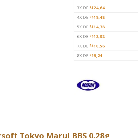
3X DE
24,64
R$
4X DE
18,48
R$
5X DE
14,78
R$
6X DE
12,32
R$
7X DE
10,56
R$
8X DE
9,24
R$
soft Tokyo Marui BBS 0.28g