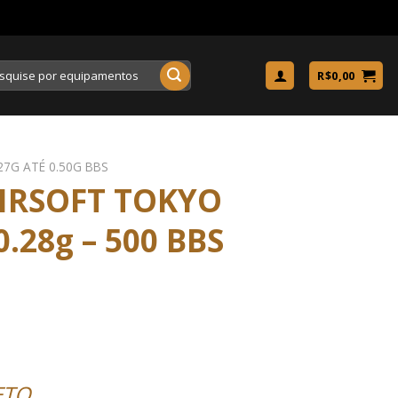
uisar
R$
0,00
27G ATÉ 0.50G BBS
IRSOFT TOKYO
.28g – 500 BBS
ETO