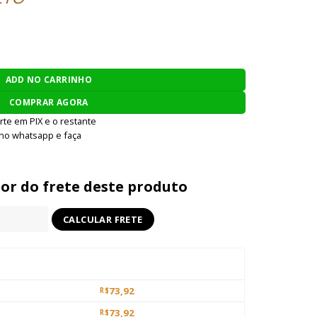
UI BBS 0.28g - 500 BBS quantidade
ADD NO CARRINHO
COMPRAR AGORA
rte em PIX e o restante
 no whatsapp e faça
lor do frete deste produto
73,92
R$
73,92
R$