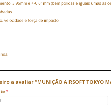
mento: 5,95mm e +-0,01mm (bem polidas e iguais umas as o
abadas
, velocidade e força de impacto
inda.
meiro a avaliar “MUNIÇÃO AIRSOFT TOKYO MA
ação
*