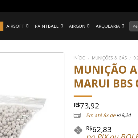
Pesq
S
AIRSOFT
PAINTBALL
AIRGUN
ARQUEARIA
por:
INÍCIO
/
MUNIÇÕES & GÁS
/
0.
MUNIÇÃO A
MARUI BBS 0
73,92
R$
Em até 8x de
9,24
R$
62,83
R$
no PIX ou BOL