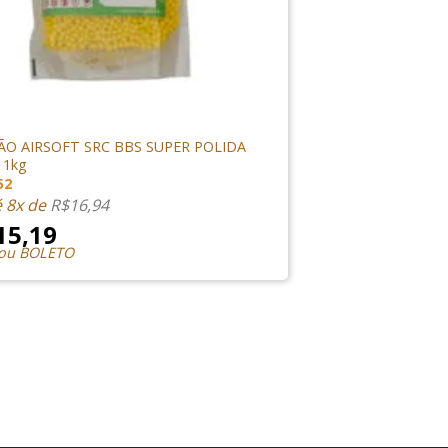
ES & GÁS
O AIRSOFT SRC BBS SUPER POLIDA
 1kg
52
é 8x de
R$
16,94
15,19
 ou BOLETO