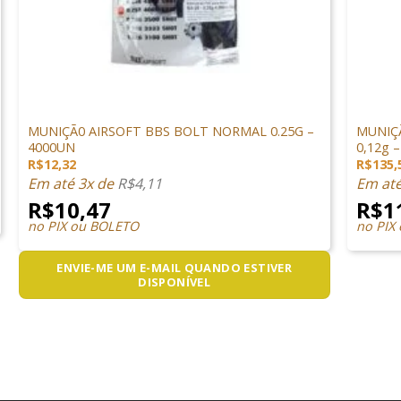
+
+
MUNIÇÕES & GÁS
MUNIÇÕ
MUNIÇÃ0 AIRSOFT BBS BOLT NORMAL 0.25G –
MUNIÇÃ
4000UN
0,12g –
R$
12,32
R$
135,
Em até 3x de
R$
4,11
Em at
R$
10,47
R$
1
no PIX ou BOLETO
no PIX
ENVIE-ME UM E-MAIL QUANDO ESTIVER
DISPONÍVEL