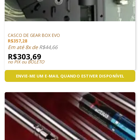
PEÇAS INTERNAS
CASCO DE GEAR BOX EVO
R$
357,28
Em até 8x de
R$
44,66
R$
303,69
no PIX ou BOLETO
ENVIE-ME UM E-MAIL QUANDO ESTIVER DISPONÍVEL