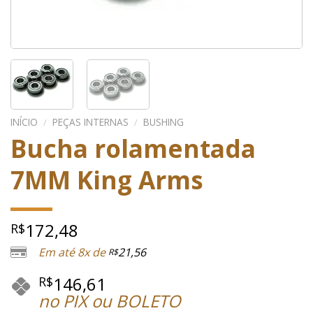
INÍCIO
/
PEÇAS INTERNAS
/
BUSHING
Bucha rolamentada
7MM King Arms
172,48
R$
Em até 8x de
21,56
R$
146,61
R$
no PIX ou BOLETO