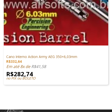
PEÇAS INTERNAS
Cano Interno Action Army AEG 350×6,03mm
R$
332,64
Em até 8x de
R$
41,58
R$
282,74
no PIX ou BOLETO