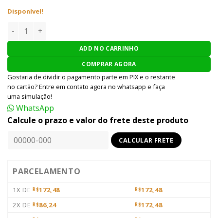
Disponível!
Bucha rolamentada 7MM King Arms quantidade
ADD NO CARRINHO
COMPRAR AGORA
Gostaria de dividir o pagamento parte em PIX e o restante
no cartão? Entre em contato agora no whatsapp e faça
uma simulação!
WhatsApp
Calcule o prazo e valor do frete deste produto
PARCELAMENTO
1X DE
172,48
172,48
R$
R$
2X DE
86,24
172,48
R$
R$