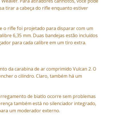
o Weaver. Para atiradores canhotos, você pode
 tirar a cabeça do rifle enquanto estiver
o rifle foi projetado para disparar com um
libre 6,35 mm. Duas bandejas estão incluídos
or para cada calibre em um tiro extra.
to da carabina de ar comprimido Vulcan 2. O
ncher o cilindro. Claro, também há um
carregamento de biatlo ocorre sem problemas
erença também está no silenciador integrado,
o para um moderador externo.