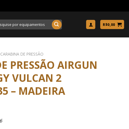
uisar
R$
0,00
CARABINA DE PRESSÃO
DE PRESSÃO AIRGUN
Y VULCAN 2
35 – MADEIRA
6