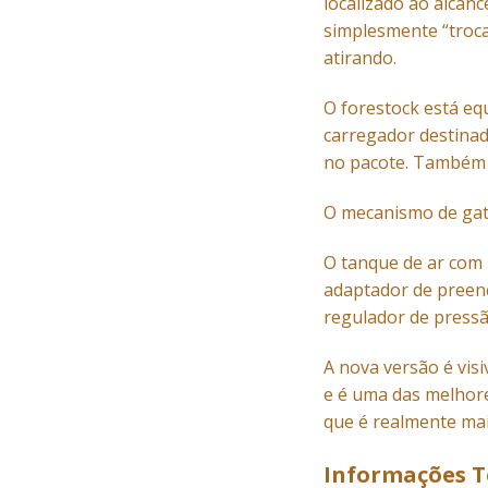
localizado ao alcan
simplesmente “trocar
atirando.
O forestock está eq
carregador destinad
no pacote. Também h
O mecanismo de gat
O tanque de ar com
adaptador de preenc
regulador de pressã
A nova versão é vis
e é uma das melhore
que é realmente mai
Informações T