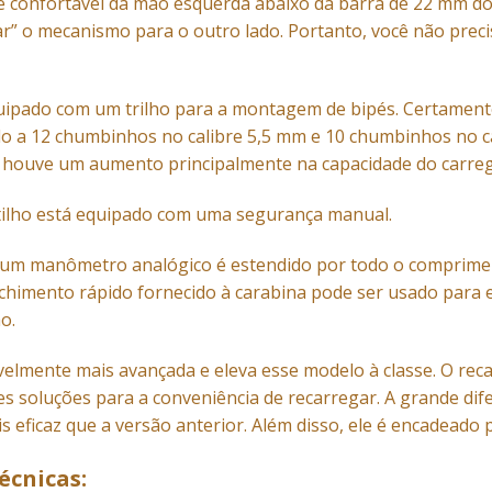
ce confortável da mão esquerda abaixo da barra de 22 mm d
” o mecanismo para o outro lado. Portanto, você não precisa
uipado com um trilho para a montagem de bipés. Certamente 
o a 12 chumbinhos no calibre 5,5 mm e 10 chumbinhos no ca
ouve um aumento principalmente na capacidade do carregad
ilho está equipado com uma segurança manual.
 um manômetro analógico é estendido por todo o comprimen
himento rápido fornecido à carabina pode ser usado para e
o.
ivelmente mais avançada e eleva esse modelo à classe. O re
s soluções para a conveniência de recarregar. A grande dif
s eficaz que a versão anterior. Além disso, ele é encadead
écnicas: