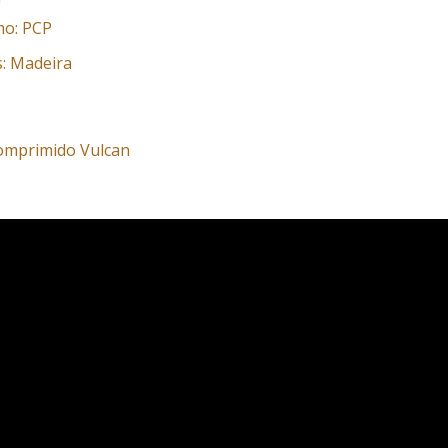
mo: PCP
: Madeira
omprimido Vulcan