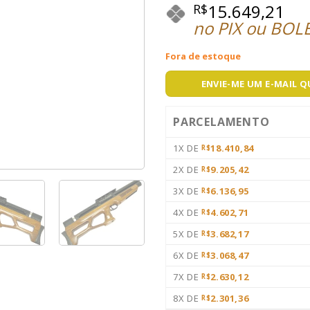
15.649,21
R$
no PIX ou BOL
Fora de estoque
ENVIE-ME UM E-MAIL 
PARCELAMENTO
1X DE
18.410,84
R$
2X DE
9.205,42
R$
3X DE
6.136,95
R$
4X DE
4.602,71
R$
5X DE
3.682,17
R$
6X DE
3.068,47
R$
7X DE
2.630,12
R$
8X DE
2.301,36
R$