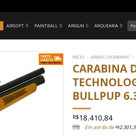
Pesq
S
AIRSOFT
PAINTBALL
AIRGUN
ARQUEARIA
por:
INÍCIO
/
ARMAS CHUMBINHO
/
CARABINA 
TECHNOLOG
BULLPUP 6.
18.410,84
R$
Em até 8x de
2.301,3
R$