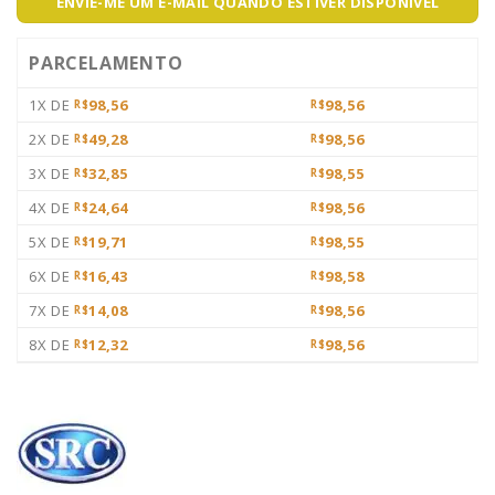
ENVIE-ME UM E-MAIL QUANDO ESTIVER DISPONÍVEL
PARCELAMENTO
1X DE
98,56
98,56
R$
R$
2X DE
49,28
98,56
R$
R$
3X DE
32,85
98,55
R$
R$
4X DE
24,64
98,56
R$
R$
5X DE
19,71
98,55
R$
R$
6X DE
16,43
98,58
R$
R$
7X DE
14,08
98,56
R$
R$
8X DE
12,32
98,56
R$
R$