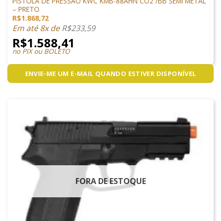
PISTOLA DE PRESSÃO KWC KMB-88AHN CO2 /BB SEMI METAL
– PRETO
R$
1.868,72
Em até 8x de
R$
233,59
R$
1.588,41
no PIX ou BOLETO
ENVIE-ME UM E-MAIL QUANDO ESTIVER DISPONÍVEL
FORA DE ESTOQUE