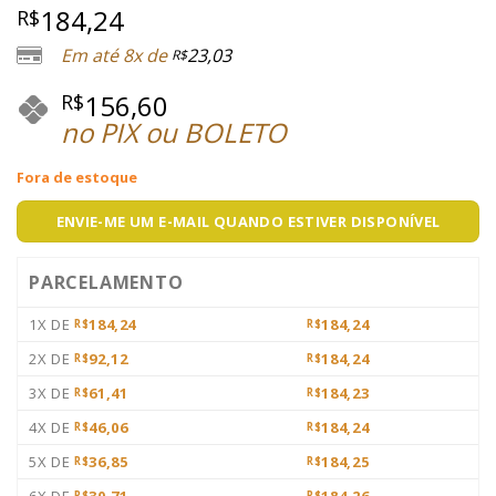
184,24
R$
Em até 8x de
23,03
R$
156,60
R$
no PIX ou BOLETO
Fora de estoque
ENVIE-ME UM E-MAIL QUANDO ESTIVER DISPONÍVEL
PARCELAMENTO
1X DE
184,24
184,24
R$
R$
2X DE
92,12
184,24
R$
R$
3X DE
61,41
184,23
R$
R$
4X DE
46,06
184,24
R$
R$
5X DE
36,85
184,25
R$
R$
6X DE
30,71
184,26
R$
R$