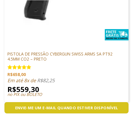
PISTOLAS
PISTOLA DE PRESSÃO CYBERGUN SWISS ARMS SA PT92
4.5MM CO2 – PRETO
R$
658,00
Avaliação
5.00
de 5
Em até 8x de
R$
82,25
R$
559,30
no PIX ou BOLETO
ENVIE-ME UM E-MAIL QUANDO ESTIVER DISPONÍVEL