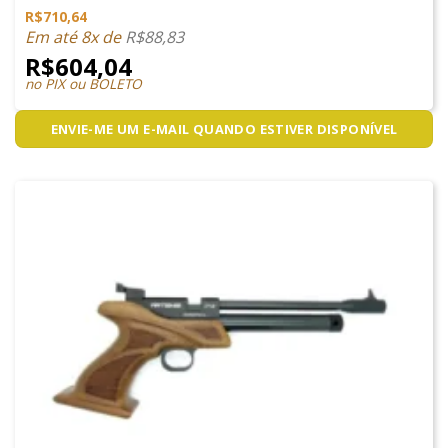
R$
710,64
Avaliação
4.00
de
Em até 8x de
R$
88,83
5
R$
604,04
no PIX ou BOLETO
ENVIE-ME UM E-MAIL QUANDO ESTIVER DISPONÍVEL