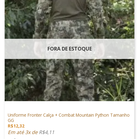
FORA DE ESTOQUE
VESTUÁRIO
Uniforme Fronter Calça + Combat Mountain Python Tamanho
GG
R$
12,32
Em até 3x de
R$
4,11