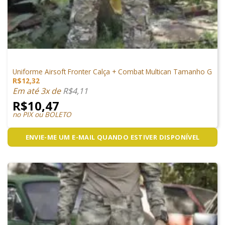
VESTUÁRIO
Uniforme Airsoft Fronter Calça + Combat Multican Tamanho G
R$
12,32
Em até 3x de
R$
4,11
R$
10,47
no PIX ou BOLETO
ENVIE-ME UM E-MAIL QUANDO ESTIVER DISPONÍVEL