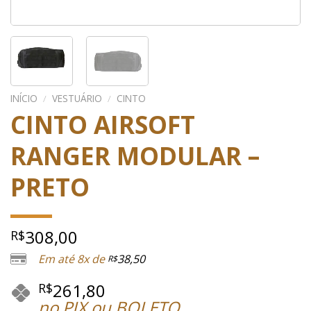
INÍCIO
/
VESTUÁRIO
/
CINTO
CINTO AIRSOFT
RANGER MODULAR –
PRETO
308,00
R$
Em até 8x de
38,50
R$
261,80
R$
no PIX ou BOLETO