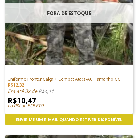
FORA DE ESTOQUE
VESTUÁRIO
Uniforme Fronter Calça + Combat Atacs-AU Tamanho GG
R$
12,32
Em até 3x de
R$
4,11
R$
10,47
no PIX ou BOLETO
ENVIE-ME UM E-MAIL QUANDO ESTIVER DISPONÍVEL