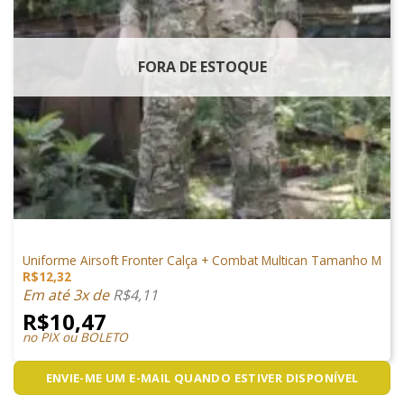
FORA DE ESTOQUE
VESTUÁRIO
Uniforme Airsoft Fronter Calça + Combat Multican Tamanho M
R$
12,32
Em até 3x de
R$
4,11
R$
10,47
no PIX ou BOLETO
ENVIE-ME UM E-MAIL QUANDO ESTIVER DISPONÍVEL