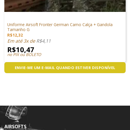
VESTUÁRIO
Uniforme Airsoft Fronter German Camo Calça + Gandola
Tamanho G
R$
12,32
Em até 3x de
R$
4,11
R$
10,47
no PIX ou BOLETO
ENVIE-ME UM E-MAIL QUANDO ESTIVER DISPONÍVEL
AIRSOFTS