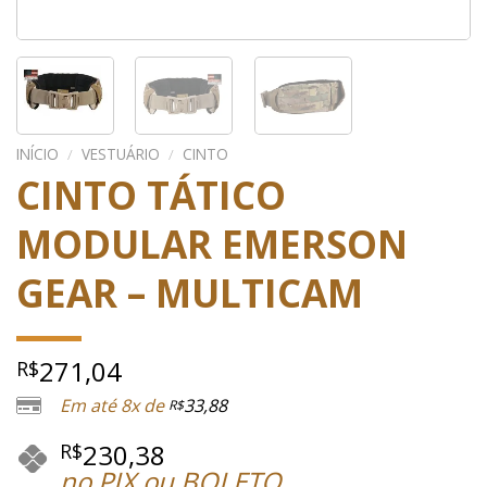
INÍCIO
/
VESTUÁRIO
/
CINTO
CINTO TÁTICO
MODULAR EMERSON
GEAR – MULTICAM
271,04
R$
Em até 8x de
33,88
R$
230,38
R$
no PIX ou BOLETO