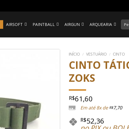
Pesq
S
AIRSOFT
PAINTBALL
AIRGUN
ARQUEARIA
por:
INÍCIO
/
VESTUÁRIO
/
CINTO
CINTO TÁTI
ZOKS
61,60
R$
Em até 8x de
7,70
R$
52,36
R$
no PIX ou BOL