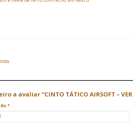
on e fivela de ferro com fecho em velcro
s
inda.
meiro a avaliar “CINTO TÁTICO AIRSOFT – VE
ação
*