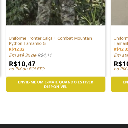
+
+
VESTUÁRIO
VESTUÁR
Uniforme Fronter Calça + Combat Mountain
Unifor
Python Tamanho G
Taman
R$
12,32
R$
12,3
Em até 3x de
R$
4,11
Em at
R$
10,47
R$
1
no PIX ou BOLETO
no PIX
ENVIE-ME UM E-MAIL QUANDO ESTIVER
EN
DISPONÍVEL