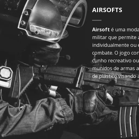
AIRSOFTS
Airsoft
é uma modal
militar que permite
individualmente ou
combate. O jogo con
cunho recreativo ou
munidos de armas a
de plástico visando 