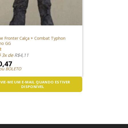
IO
me Fronter Calça + Combat Typhon
ho GG
2
é 3x de
R$
4,11
0,47
 ou BOLETO
VIE-ME UM E-MAIL QUANDO ESTIVER
DISPONÍVEL