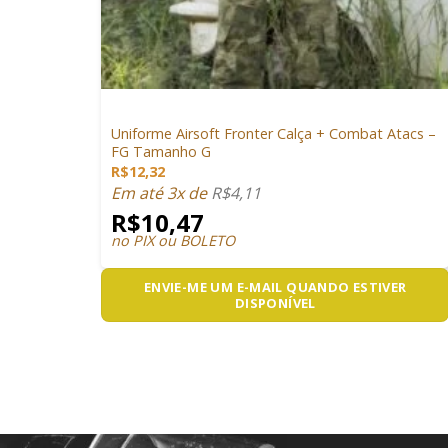
+
VESTUÁRIO
Uniforme Airsoft Fronter Calça + Combat Atacs –
FG Tamanho G
R$
12,32
Em até 3x de
R$
4,11
R$
10,47
no PIX ou BOLETO
ENVIE-ME UM E-MAIL QUANDO ESTIVER
DISPONÍVEL