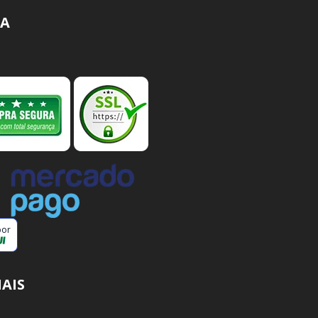
A
por
IAIS