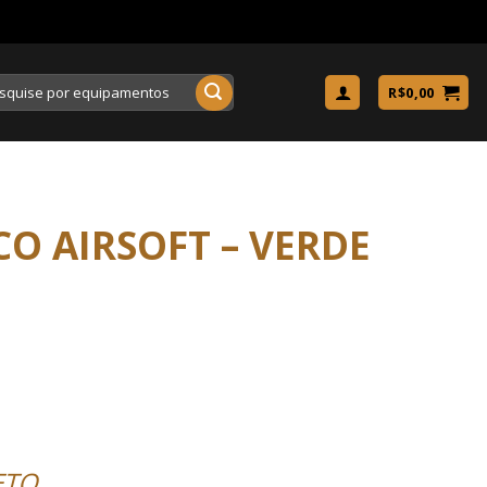
uisar
R$
0,00
CO AIRSOFT – VERDE
ETO