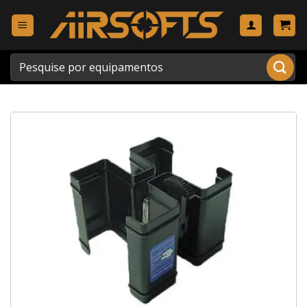
Skip
to
content
Pesquisar
por: