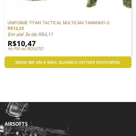
VESTUÁRIO
UNIFORME TITAN TACTICAL MULTICAM TAMANHO G
R$
12,32
Em até 3x de
R$
4,11
R$
10,47
no PIX ou BOLETO
ENVIE-ME UM E-MAIL QUANDO ESTIVER DISPONÍVEL
AIRSOFTS