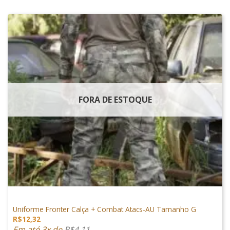
FORA DE ESTOQUE
VESTUÁRIO
Uniforme Fronter Calça + Combat Atacs-AU Tamanho G
R$
12,32
Em até 3x de
R$
4,11