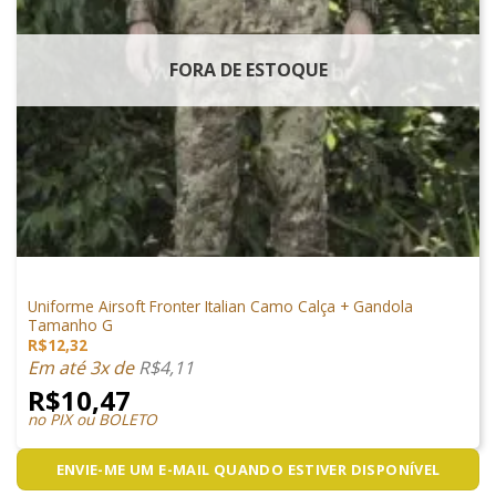
FORA DE ESTOQUE
VESTUÁRIO
Uniforme Airsoft Fronter Italian Camo Calça + Gandola
Tamanho G
R$
12,32
Em até 3x de
R$
4,11
R$
10,47
no PIX ou BOLETO
ENVIE-ME UM E-MAIL QUANDO ESTIVER DISPONÍVEL