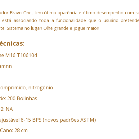
dor Bravo One, tem ótima aparência e ótimo desempenho com sua 
 está associando toda a funcionalidade que o usuário pretende
e. Sistema no lugar! Olhe grande e jogue maior!
écnicas:
ne M16 T106104
pamnn
 comprimido, nitrogênio
e: 200 Bolinhas
O2: NA
 ajustável 8-15 BPS (novos padrões ASTM)
Cano: 28 cm