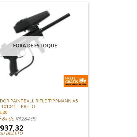
FORA DE ESTOQUE
ORES
DOR PAINTBALL RIFLE TIPPMANN A5
T101041 – PRETO
9,20
é 8x de
R$
284,90
.937,32
 ou BOLETO