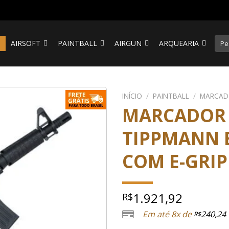
Pesq
S
AIRSOFT
PAINTBALL
AIRGUN
ARQUEARIA
por:
INÍCIO
/
PAINTBALL
/
MARCAD
MARCADOR 
TIPPMANN 
COM E-GRIP
1.921,92
R$
Em até 8x de
240,24
R$