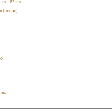
 cm – 83 cm
em tanque)
io
inda.