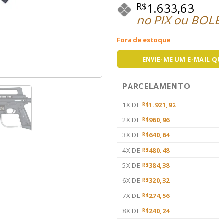
1.633,63
R$
no PIX ou BOL
Fora de estoque
ENVIE-ME UM E-MAIL 
PARCELAMENTO
1X DE
1.921,92
R$
2X DE
960,96
R$
3X DE
640,64
R$
4X DE
480,48
R$
5X DE
384,38
R$
6X DE
320,32
R$
7X DE
274,56
R$
8X DE
240,24
R$