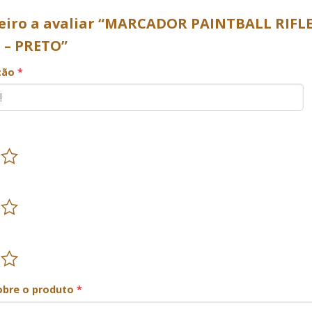
meiro a avaliar “MARCADOR PAINTBALL RI
 – PRETO”
ação
*
obre o produto
*