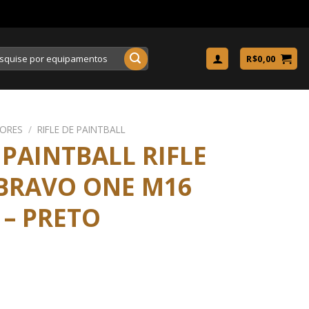
uisar
R$
0,00
ORES
/
RIFLE DE PAINTBALL
PAINTBALL RIFLE
BRAVO ONE M16
 – PRETO