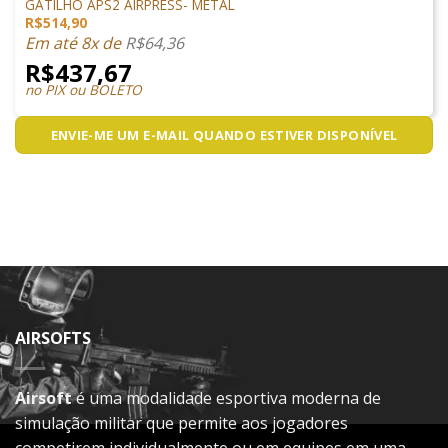
GATILHO APS2 AIRPRESS- METAL
R$
514,90
Em até 8x de
R$
64,36
R$
437,67
no PIX ou BOLETO
ENVIE-ME UM E-MAIL QUANDO ESTIVER DISPONÍVEL
AIRSOFTS
Airsoft
é uma modalidade esportiva moderna de
simulação militar que permite aos jogadores