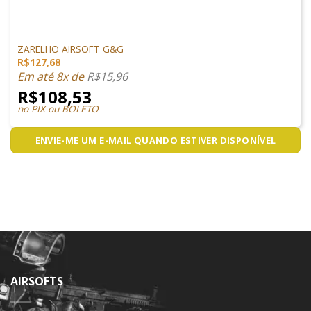
ACESSÓRIOS
ZARELHO AIRSOFT G&G
R$
127,68
Em até 8x de
R$
15,96
R$
108,53
no PIX ou BOLETO
ENVIE-ME UM E-MAIL QUANDO ESTIVER DISPONÍVEL
AIRSOFTS