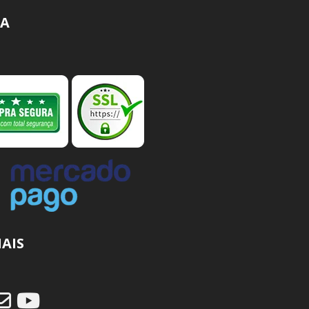
A
IAIS