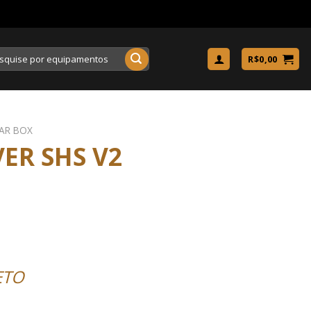
uisar
R$
0,00
AR BOX
VER SHS V2
ETO