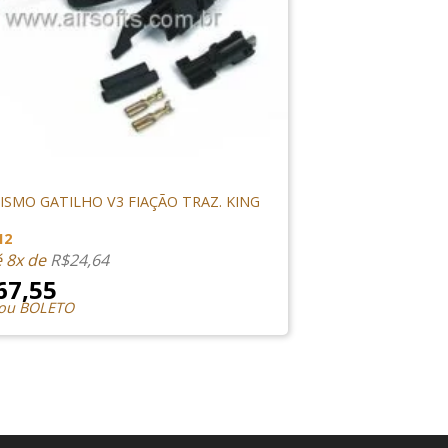
NTERNAS
SMO GATILHO V3 FIAÇÃO TRAZ. KING
12
é 8x de
R$
24,64
67,55
 ou BOLETO