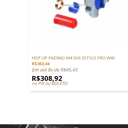
+
PEÇAS INTERNAS
HOP UP PADRAO M4 SHS ESTILO PRO WIN
R$
363,44
Em até 8x de
R$
45,43
R$
308,92
no PIX ou BOLETO