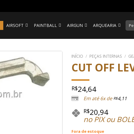
Pesq
S
AIRSOFT
PAINTBALL
AIRGUN
ARQUEARIA
por:
INÍCIO
/
PEÇAS INTERNAS
/
GE
CUT OFF LE
24,64
R$
Em até 6x de
4,11
R$
20,94
R$
no PIX ou BOL
Fora de estoque