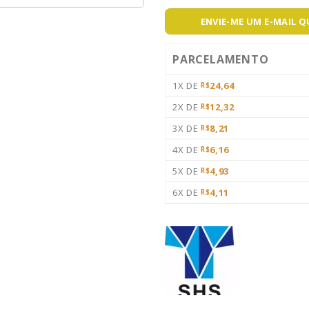
ENVIE-ME UM E-MAIL 
PARCELAMENTO
1X DE
24,64
R$
2X DE
12,32
R$
3X DE
8,21
R$
4X DE
6,16
R$
5X DE
4,93
R$
6X DE
4,11
R$