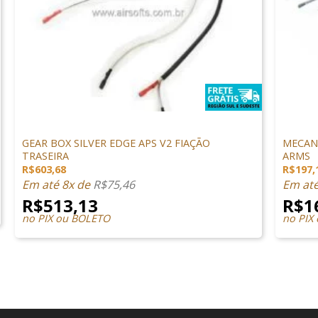
+
+
PEÇAS INTERNAS
PEÇAS I
GEAR BOX SILVER EDGE APS V2 FIAÇÃO
MECANI
TRASEIRA
ARMS
R$
603,68
R$
197,
Em até 8x de
R$
75,46
Em at
R$
513,13
R$
1
no PIX ou BOLETO
no PIX