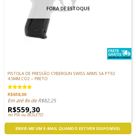
FORA DE ESTOQUE
PISTOLAS
PISTOLA DE PRESSÃO CYBERGUN SWISS ARMS SA PT92
4.5MM CO2 – PRETO
R$
658,00
Avaliação
5.00
de 5
Em até 8x de
R$
82,25
R$
559,30
no PIX ou BOLETO
ENVIE-ME UM E-MAIL QUANDO ESTIVER DISPONÍVEL