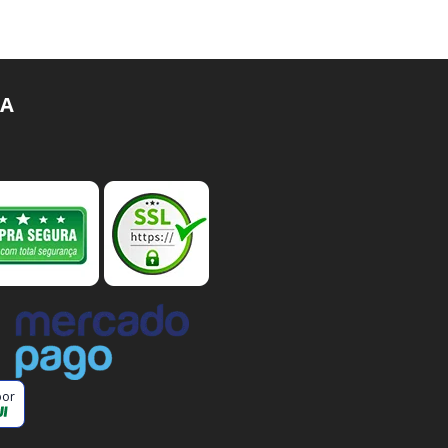
A
por