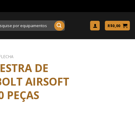
uisar
R$
0,00
FLECHA
ESTRA DE
BOLT AIRSOFT
0 PEÇAS