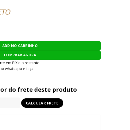
ETO
IO BOLT AIRSOFT JANDÃO C 30 PEÇAS quantidade
ADD NO CARRINHO
COMPRAR AGORA
rte em PIX e o restante
 no whatsapp e faça
lor do frete deste produto