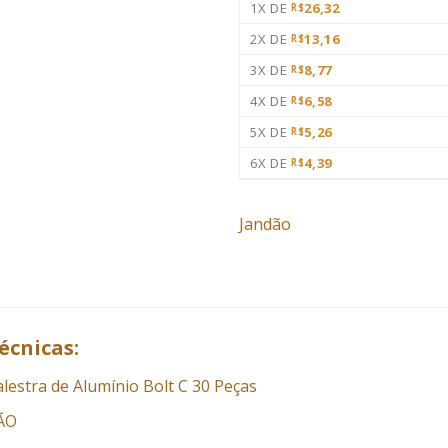
1X DE
26,32
R$
2X DE
13,16
R$
3X DE
8,77
R$
4X DE
6,58
R$
5X DE
5,26
R$
6X DE
4,39
R$
Jandão
écnicas:
lestra de Alumínio Bolt C 30 Peças
DÃO