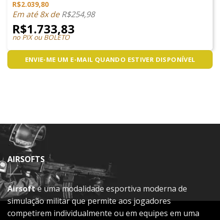
R$
2.039,80
Em até 8x de
R$
254,98
R$
1.733,83
no PIX ou BOLETO
ENVIE-ME UM E-MAIL QUANDO ESTIVER DISPONÍVEL
AIRSOFTS
Airsoft
é uma modalidade esportiva moderna de
simulação militar que permite aos jogadores
competirem individualmente ou em equipes em uma