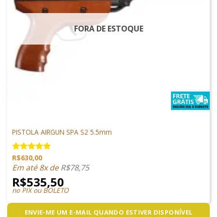
FORA DE ESTOQUE
PISTOLAS
PISTOLA AIRGUN SPA S2 5.5mm
R$
630,00
Avaliação
4.81
de 5
Em até 8x de
R$
78,75
R$
535,50
no PIX ou BOLETO
ENVIE-ME UM E-MAIL QUANDO ESTIVER DISPONÍVEL