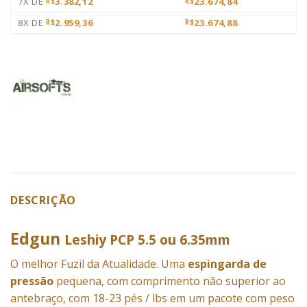
7X DE
3.382,12
23.674,84
R$
R$
8X DE
2.959,36
23.674,88
R$
R$
DESCRIÇÃO
Edgun
Leshiy PCP 5.5 ou 6.35mm
O melhor Fuzil da Atualidade. Uma
espingarda de
pressão
pequena, com comprimento não superior ao
antebraço, com 18-23 pés / lbs em um pacote com peso