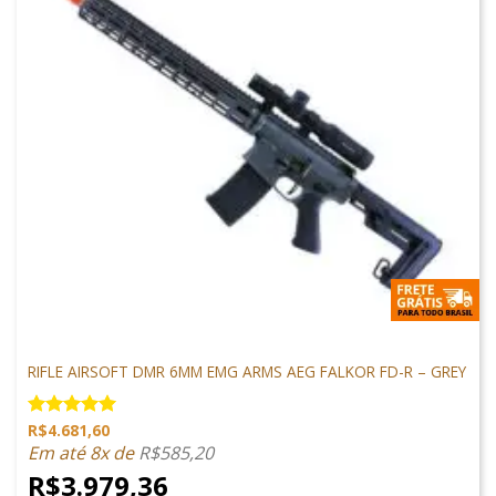
M4 AIRSOFT
RIFLE AIRSOFT DMR 6MM EMG ARMS AEG FALKOR FD-R – GREY
R$
4.681,60
Avaliação
5.00
de 5
Em até 8x de
R$
585,20
R$
3.979,36