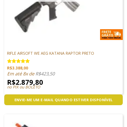
ARMAS DE AIRSOFT
RIFLE AIRSOFT WE AEG KATANA RAPTOR PRETO
R$
3.388,00
Avaliação
5.00
de 5
Em até 8x de
R$
423,50
R$
2.879,80
no PIX ou BOLETO
ENVIE-ME UM E-MAIL QUANDO ESTIVER DISPONÍVEL