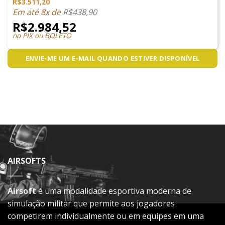
R$
3.511,20
Em até 8x de
R$
438,90
R$
2.984,52
no PIX ou BOLETO
ENVIE-ME UM E-MAIL QUANDO ESTIVER DISPONÍVEL
AIRSOFTS
Airsoft
é uma modalidade esportiva moderna de
simulação militar que permite aos jogadores
competirem individualmente ou em equipes em uma