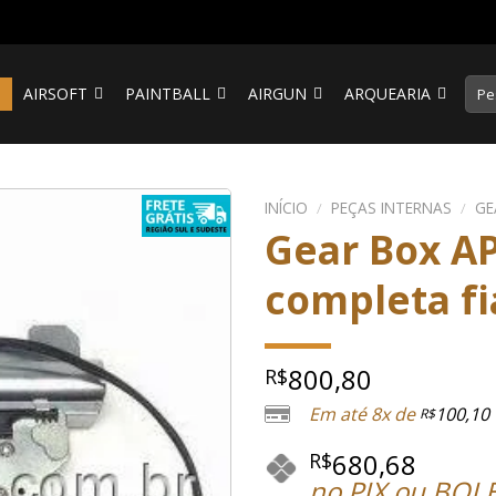
Pesq
S
AIRSOFT
PAINTBALL
AIRGUN
ARQUEARIA
por:
INÍCIO
/
PEÇAS INTERNAS
/
GE
Gear Box AP
completa fi
800,80
R$
Em até 8x de
100,10
R$
680,68
R$
no PIX ou BOL