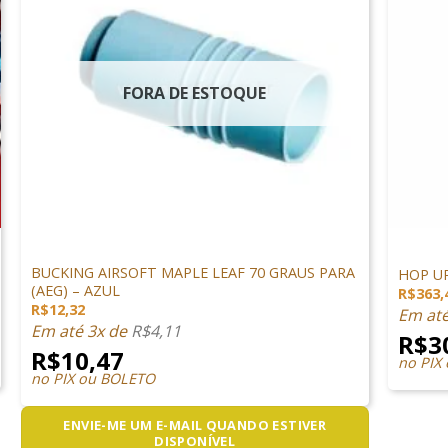
FORA DE ESTOQUE
+
+
PEÇAS INTERNAS
PEÇAS I
BUCKING AIRSOFT MAPLE LEAF 70 GRAUS PARA
HOP U
(AEG) – AZUL
R$
363,
R$
12,32
Em at
Em até 3x de
R$
4,11
R$
3
R$
10,47
no PIX
no PIX ou BOLETO
ENVIE-ME UM E-MAIL QUANDO ESTIVER
DISPONÍVEL