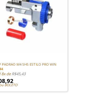
NTERNAS
P PADRAO M4 SHS ESTILO PRO WIN
44
é 8x de
R$
45,43
08,92
 ou BOLETO