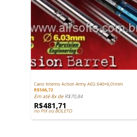
+
PEÇAS INTERNAS
Cano Interno Action Army AEG 640×6,01mm
R$
566,72
Em até 8x de
R$
70,84
R$
481,71
no PIX ou BOLETO