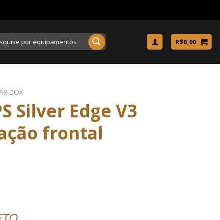
uisar
R$
0,00
AR BOX
S Silver Edge V3
ação frontal
ETO