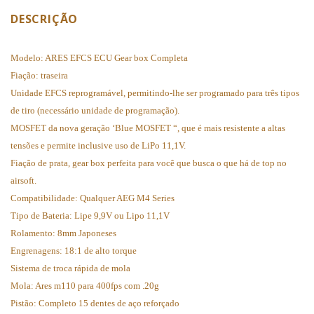
DESCRIÇÃO
Modelo: ARES EFCS ECU Gear box Completa
Fiação: traseira
Unidade EFCS reprogramável, permitindo-lhe ser programado para três tipos
de tiro (necessário unidade de programação).
MOSFET da nova geração ‘Blue MOSFET “, que é mais resistente a altas
tensões e permite inclusive uso de LiPo 11,1V.
Fiação de prata, gear box perfeita para você que busca o que há de top no
airsoft.
Compatibilidade: Qualquer AEG M4 Series
Tipo de Bateria: Lipe 9,9V ou Lipo 11,1V
Rolamento: 8mm Japoneses
Engrenagens: 18:1 de alto torque
Sistema de troca rápida de mola
Mola: Ares m110 para 400fps com .20g
Pistão: Completo 15 dentes de aço reforçado