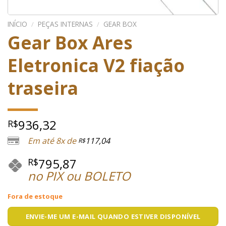
INÍCIO
/
PEÇAS INTERNAS
/
GEAR BOX
Gear Box Ares
Eletronica V2 fiação
traseira
936,32
R$
Em até 8x de
117,04
R$
795,87
R$
no PIX ou BOLETO
Fora de estoque
ENVIE-ME UM E-MAIL QUANDO ESTIVER DISPONÍVEL